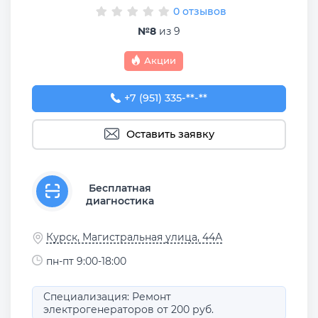
0 отзывов
№8
из 9
Акции
+7 (951) 335-05-88
+7 (951) 335-**-**
Оставить заявку
Бесплатная
диагностика
Курск, Магистральная улица, 44А
пн-пт 9:00-18:00
Специализация: Ремонт
электрогенераторов от 200 руб.