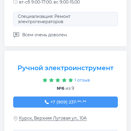
вт-сб 9:00-17:00; вс 9:00-15:00
Специализация: Ремонт
электрогенераторов
Всем очень доволен.
Ручной электроинструмент
1 отзыв
№6
из 9
+7 (909) 237-54-19
+7 (909) 237-**-**
Курск, Верхняя Луговая ул., 10А