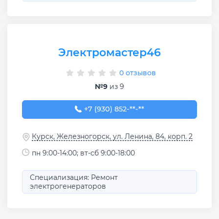
Электромастер46
0 отзывов
№9
из 9
+7 (930) 852-22-96
+7 (930) 852-**-**
Курск, Железногорск, ул. Ленина, 84, корп. 2
пн 9:00-14:00; вт-сб 9:00-18:00
Специализация: Ремонт
электрогенераторов