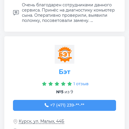
Очень благодарен сотрудниками данного
сервиса. Принёс на диагностику комьютер
сына. Оперативно проверили, выявили
поломку, посоветовали замену. ...
Бэт
1 отзыв
№5
из 9
+7 (471) 239-40-45
+7 (471) 239-**-**
Курск, ул. Малых, 44Б