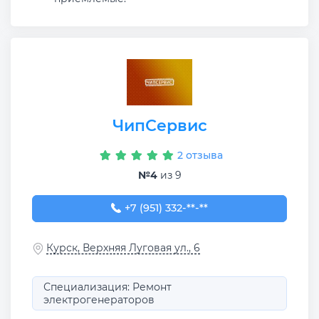
ЧипСервис
2 отзыва
№4
из 9
+7 (951) 332-07-70
+7 (951) 332-**-**
Курск, Верхняя Луговая ул., 6
Специализация: Ремонт
электрогенераторов