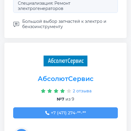
Специализация: Ремонт
электрогенераторов
Большой выбор запчастей к электро и
бензоинструменту
АбсолютСервис
2 отзыва
№7
из 9
+7 (471) 274-75-66
+7 (471) 274-**-**