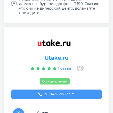
алмазного бурения донфенг ff 190. Сказали
что они не дилерский центр, доламайте
приходите ...
Utake.ru
1 отзыв
Официальный
+7 (843) 206-03-65
+7 (843) 206-**-**
Склад