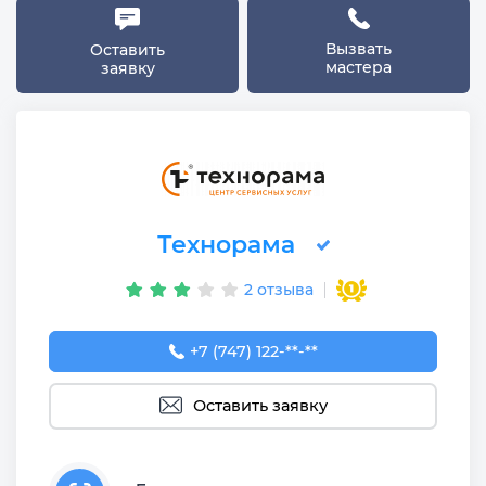
Вызвать
Оставить
мастера
заявку
Технорама
2 отзыва
+7 (747) 122-00-28
+7 (747) 122-**-**
Оставить заявку