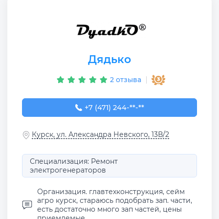
Дядько
2 отзыва
+7 (471) 244-60-44
+7 (471) 244-**-**
Курск, ул. Александра Невского, 13В/2
Специализация: Ремонт
электрогенераторов
Организация. главтехконструкция, сейм
агро курск, стараюсь подобрать зап. части,
есть достаточно много зап частей, цены
приемлемые.