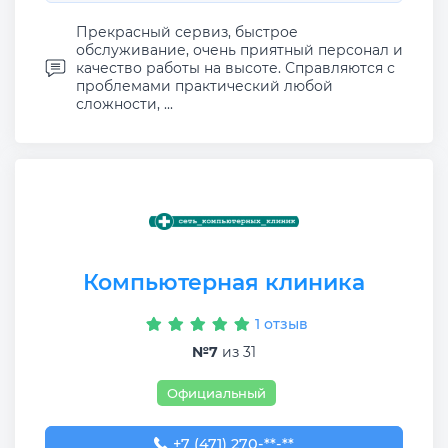
Прекрасный сервиз, быстрое
обслуживание, очень приятный персонал и
качество работы на высоте. Справляются с
проблемами практический любой
сложности, ...
Компьютерная клиника
1 отзыв
№7
из 31
Официальный
+7 (471) 270-33-00
+7 (471) 270-**-**