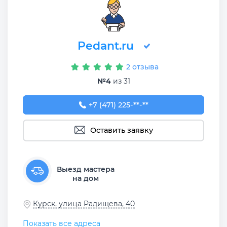
Pedant.ru
2 отзыва
№4
из 31
+7 (471) 225-00-54
+7 (471) 225-**-**
Оставить заявку
Выезд мастера
на дом
Курск, улица Радищева, 40
Показать все адреса