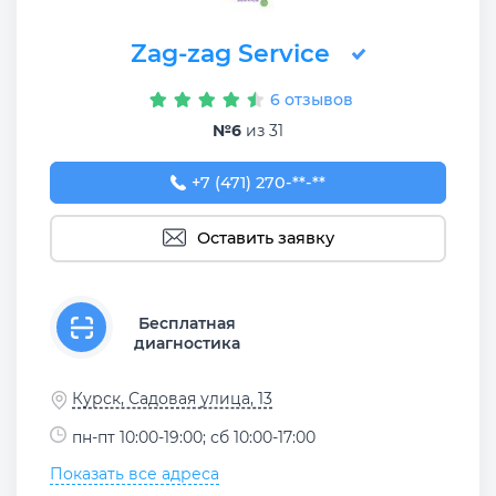
Zag-zag Service
6 отзывов
№6
из 31
+7 (471) 270-70-45
+7 (471) 270-**-**
Оставить заявку
Бесплатная
диагностика
Курск, Садовая улица, 13
пн-пт 10:00-19:00; сб 10:00-17:00
Показать все адреса