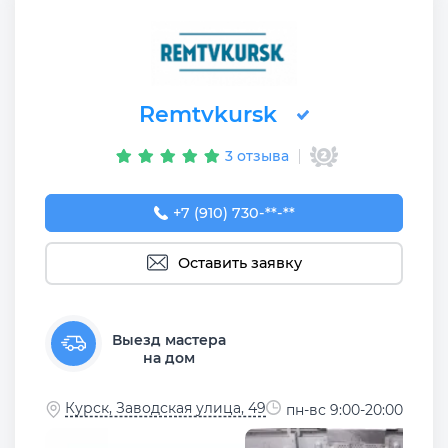
Remtvkursk
3 отзыва
+7 (910) 730-28-47
+7 (910) 730-**-**
Оставить заявку
Выезд мастера
на дом
Курск, Заводская улица, 49
пн-вс 9:00-20:00