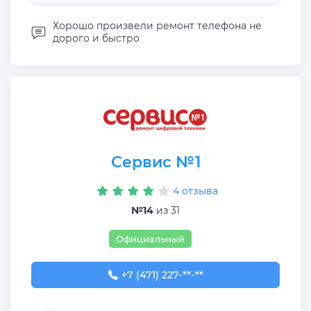
Хорошо произвели ремонт телефона не
дорого и быстро
Сервис №1
4 отзыва
№14
из 31
Официальный
+7 (471) 227-00-37
+7 (471) 227-**-**