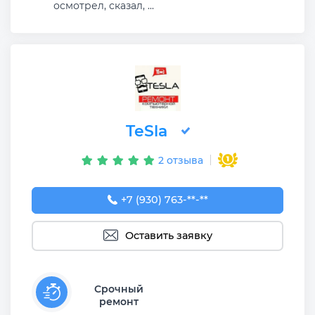
осмотрел, сказал, ...
TeSla
2 отзыва
+7 (930) 763-52-42
+7 (930) 763-**-**
Оставить заявку
Срочный
ремонт