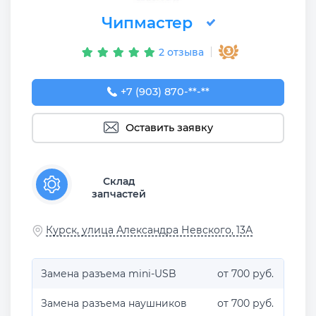
Чипмастер
2 отзыва
+7 (903) 870-27-76
+7 (903) 870-**-**
Оставить заявку
Склад
запчастей
Курск, улица Александра Невского, 13А
Замена разъема mini-USB
от 700 руб.
Замена разъема наушников
от 700 руб.