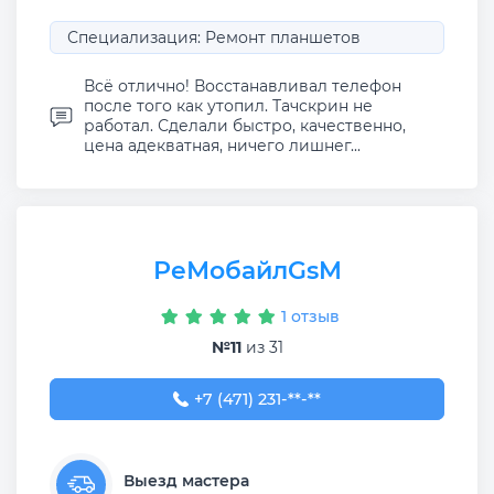
Специализация: Ремонт планшетов
Всё отлично! Восстанавливал телефон
после того как утопил. Тачскрин не
работал. Сделали быстро, качественно,
цена адекватная, ничего лишнег...
РеМобайлGsM
1 отзыв
№11
из 31
+7 (471) 231-24-99
+7 (471) 231-**-**
Выезд мастера