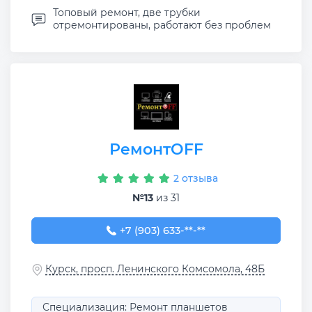
Топовый ремонт, две трубки
отремонтированы, работают без проблем
РемонтOFF
2 отзыва
№13
из 31
+7 (903) 633-97-89
+7 (903) 633-**-**
Курск, просп. Ленинского Комсомола, 48Б
Специализация: Ремонт планшетов