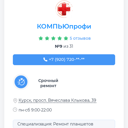
КОМПЬЮпрофи
5 отзывов
№9
из 31
+7 (920) 720-69-00
+7 (920) 720-**-**
Срочный
ремонт
Курск, просп. Вячеслава Клыкова, 39
пн-сб 9:00-22:00
Специализация: Ремонт планшетов