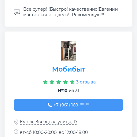
Все супер!!!Быстро! качественно!Евгений
мастер своего дела!! Рекомендую!!!
Мобибыт
3 отзыва
№10
из 31
+7 (961) 169-66-99
+7 (961) 169-**-**
Курск, Звёздная улица, 17
вт-сб 10:00-20:00; вс 12:00-18:00