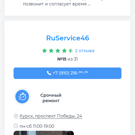
позвонит и согласует время ...
RuService46
2 отзыва
№15
из 31
+7 (910) 216-92-23
+7 (910) 216-**-**
Срочный
ремонт
Курск, проспект Победы, 24
пн-сб 11:00-19:00