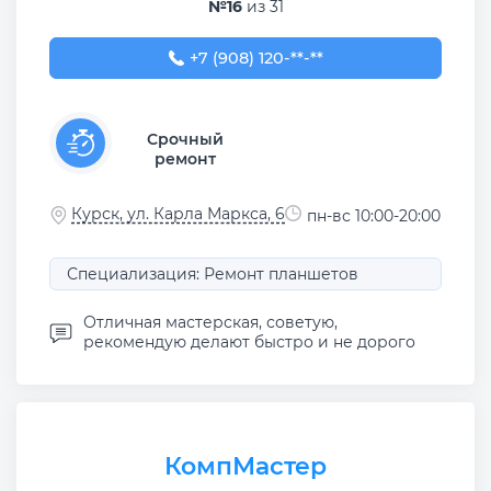
№16
из 31
+7 (908) 120-18-19
+7 (908) 120-**-**
Срочный
ремонт
Курск, ул. Карла Маркса, 6
пн-вс 10:00-20:00
Специализация: Ремонт планшетов
Отличная мастерская, советую,
рекомендую делают быстро и не дорого
КомпМастер