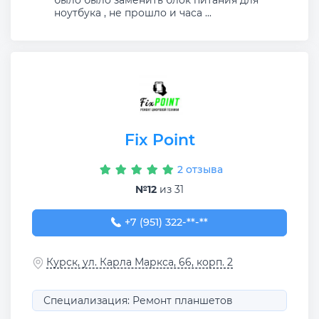
ноутбука , не прошло и часа ...
Fix Point
2 отзыва
№12
из 31
+7 (951) 322-23-32
+7 (951) 322-**-**
Курск, ул. Карла Маркса, 66, корп. 2
Специализация: Ремонт планшетов