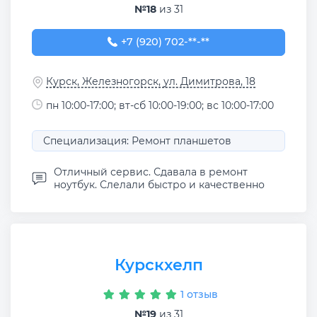
№18
из 31
+7 (920) 702-02-02
+7 (920) 702-**-**
Курск, Железногорск, ул. Димитрова, 18
пн 10:00-17:00; вт-сб 10:00-19:00; вс 10:00-17:00
Специализация: Ремонт планшетов
Отличный сервис. Сдавала в ремонт
ноутбук. Слелали быстро и качественно
Курскхелп
1 отзыв
№19
из 31