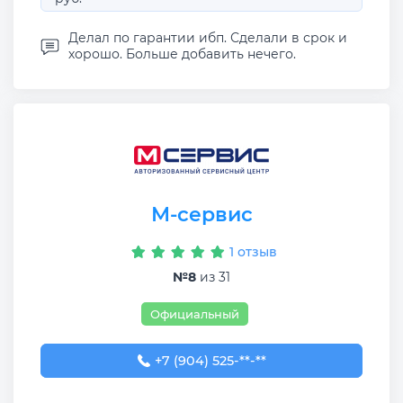
Делал по гарантии ибп. Сделали в срок и
хорошо. Больше добавить нечего.
М-сервис
1 отзыв
№8
из 31
Официальный
+7 (904) 525-65-09
+7 (904) 525-**-**