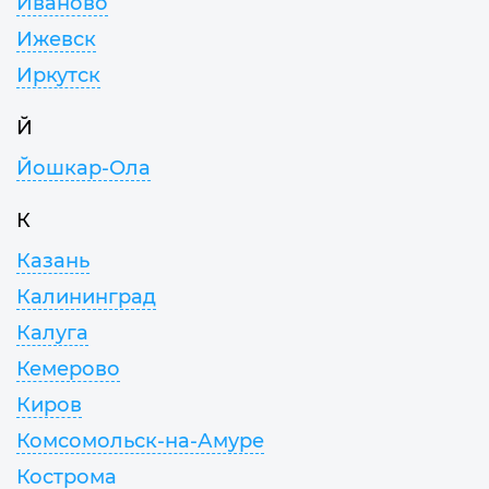
Иваново
Ижевск
Иркутск
Й
Йошкар-Ола
К
Казань
Калининград
Калуга
Кемерово
Киров
Комсомольск-на-Амуре
Кострома