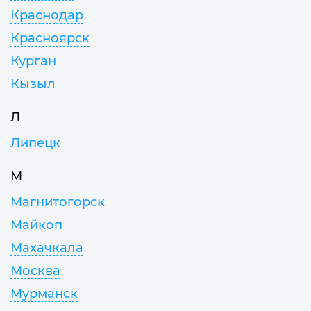
Краснодар
Красноярск
Курган
Кызыл
Л
Липецк
М
Магнитогорск
Майкоп
Махачкала
Москва
Мурманск