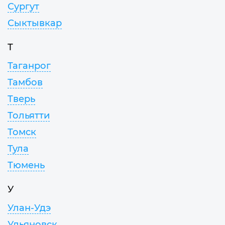
Сургут
Сыктывкар
Т
Таганрог
Тамбов
Тверь
Тольятти
Томск
Тула
Тюмень
У
Улан-Удэ
Ульяновск