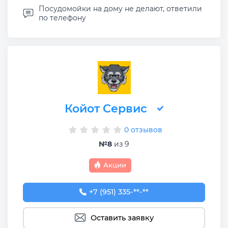
Посудомойки на дому не делают, ответили
по телефону
Койот Сервис
0 отзывов
№8
из 9
Акции
+7 (951) 335-05-88
+7 (951) 335-**-**
Оставить заявку