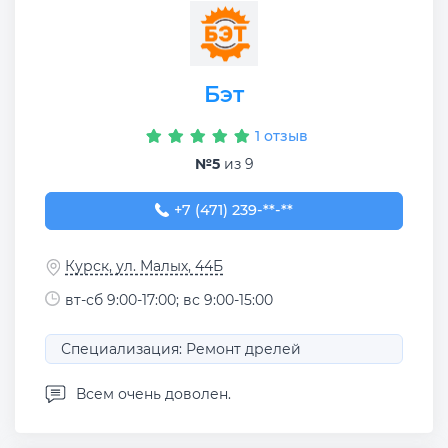
Бэт
1 отзыв
№5
из 9
+7 (471) 239-40-45
+7 (471) 239-**-**
Курск, ул. Малых, 44Б
вт-сб 9:00-17:00; вс 9:00-15:00
Специализация: Ремонт дрелей
Всем очень доволен.