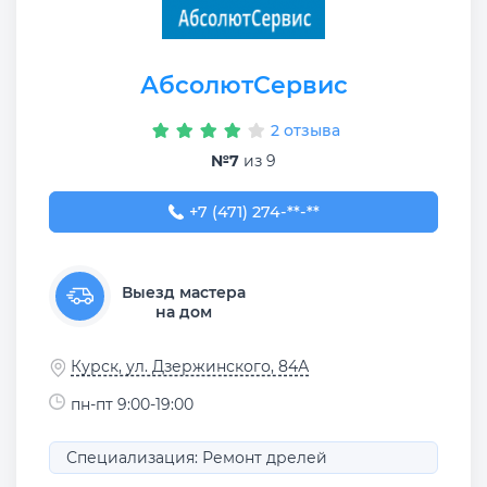
АбсолютСервис
2 отзыва
№7
из 9
+7 (471) 274-75-66
+7 (471) 274-**-**
Выезд мастера
на дом
Курск, ул. Дзержинского, 84А
пн-пт 9:00-19:00
Специализация: Ремонт дрелей