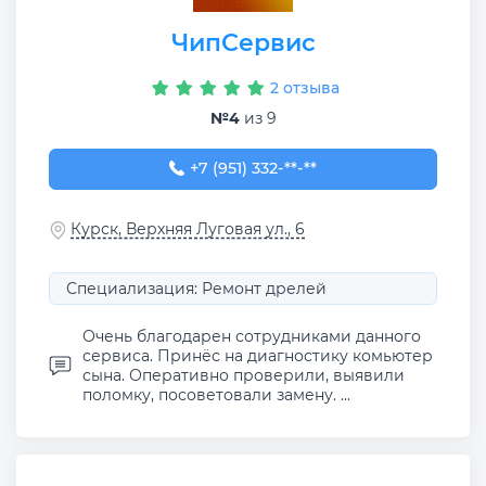
ЧипСервис
2 отзыва
№4
из 9
+7 (951) 332-07-70
+7 (951) 332-**-**
Курск, Верхняя Луговая ул., 6
Специализация: Ремонт дрелей
Очень благодарен сотрудниками данного
сервиса. Принёс на диагностику комьютер
сына. Оперативно проверили, выявили
поломку, посоветовали замену. ...