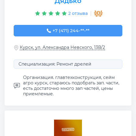
Дядько
2 отзыва
+7 (471) 244-60-44
+7 (471) 244-**-**
Курск, ул. Александра Невского, 13В/2
Специализация: Ремонт дрелей
Организация. главтехконструкция, сейм
агро курск, стараюсь подобрать зап. части,
есть достаточно много зап частей, цены
приемлемые.