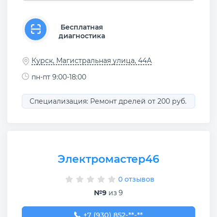
Бесплатная
диагностика
Курск, Магистральная улица, 44А
пн-пт 9:00-18:00
Специализация: Ремонт дрелей от 200 руб.
Электромастер46
0 отзывов
№9
из 9
+7 (930) 852-22-96
+7 (930) 852-**-**