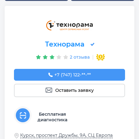
Технорама
2 отзыва
+7 (747) 122-00-28
+7 (747) 122-**-**
Оставить заявку
Бесплатная
диагностика
Курск, проспект Дружбы, 9А, СЦ Европа