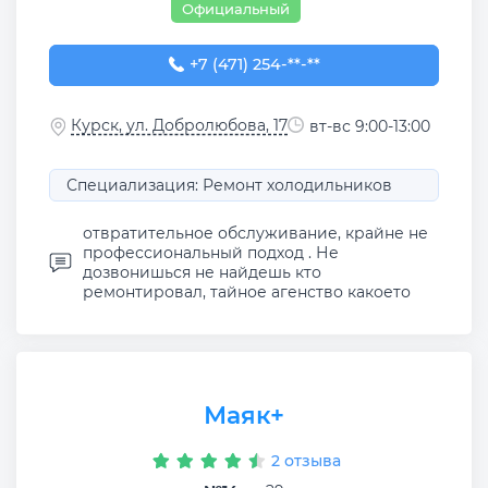
Официальный
+7 (471) 254-74-23
+7 (471) 254-**-**
Курск, ул. Добролюбова, 17
вт-вс 9:00-13:00
Специализация: Ремонт холодильников
отвратительное обслуживание, крайне не
профессиональный подход . Не
дозвонишься не найдешь кто
ремонтировал, тайное агенство какоето
Маяк+
2 отзыва