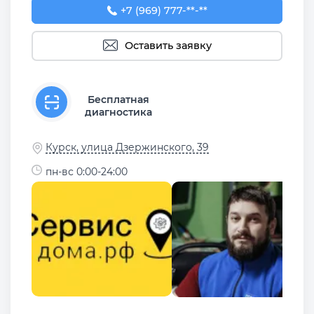
+7 (969) 777-50-55
+7 (969) 777-**-**
Оставить заявку
Бесплатная
диагностика
Курск, улица Дзержинского, 39
пн-вс 0:00-24:00