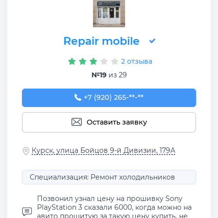
Repair mobile
2 отзыва
№19
из 29
+7 (920) 265-12-30
+7 (920) 265-**-**
Оставить заявку
Курск, улица Бойцов 9-й Дивизии, 179А
Специализация: Ремонт холодильников
Позвонил узнал цену на прошивку Sony
PlayStation 3 сказали 6000, когда можно на
авито прошитую за такую цену купить, не