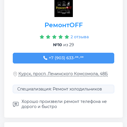
РемонтOFF
2 отзыва
№10
из 29
+7 (903) 633-97-89
+7 (903) 633-**-**
Курск, просп. Ленинского Комсомола, 48Б
Специализация: Ремонт холодильников
Хорошо произвели ремонт телефона не
дорого и быстро