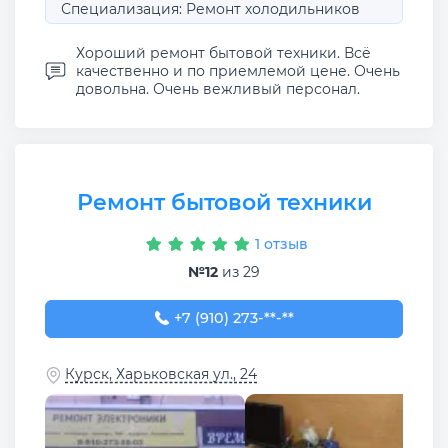
Специализация: Ремонт холодильников
Хороший ремонт бытовой техники. Всё
качественно и по приемлемой цене. Очень
довольна. Очень вежливый персонал.
Ремонт бытовой техники
1 отзыв
№12
из 29
+7 (910) 273-59-03
+7 (910) 273-**-**
Курск, Харьковская ул., 24