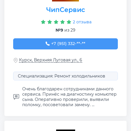
ЧипСервис
2 отзыва
№9
из 29
+7 (951) 332-07-70
+7 (951) 332-**-**
Курск, Верхняя Луговая ул., 6
Специализация: Ремонт холодильников
Очень благодарен сотрудниками данного
сервиса. Принёс на диагностику комьютер
сына. Оперативно проверили, выявили
поломку, посоветовали замену. ...