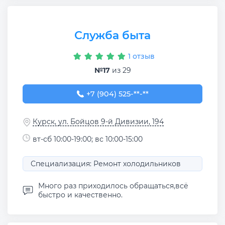
Служба быта
1 отзыв
№17
из 29
+7 (904) 525-64-14
+7 (904) 525-**-**
Курск, ул. Бойцов 9-й Дивизии, 194
вт-сб 10:00-19:00; вс 10:00-15:00
Специализация: Ремонт холодильников
Много раз приходилось обращаться,всё
быстро и качественно.