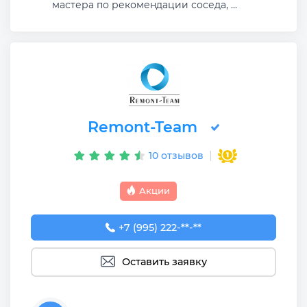
мастера по рекомендации соседа, ...
Remont-Team
10 отзывов
Акции
+7 (995) 222-80-26
+7 (995) 222-**-**
Оставить заявку