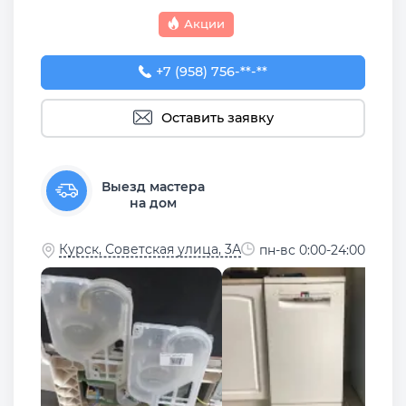
Акции
+7 (958) 756-89-85
+7 (958) 756-**-**
Оставить заявку
Выезд мастера
на дом
Курск, Советская улица, 3А
пн-вс 0:00-24:00