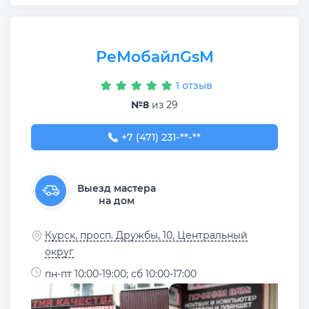
РеМобайлGsM
1 отзыв
№8
из 29
+7 (471) 231-24-99
+7 (471) 231-**-**
Выезд мастера
на дом
Курск, просп. Дружбы, 10, Центральный
округ
пн-пт 10:00-19:00; сб 10:00-17:00