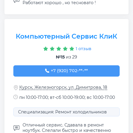
Работают хорошо , но тесновато !
Компьютерный Сервис КлиК
1 отзыв
№15
из 29
+7 (920) 702-02-02
+7 (920) 702-**-**
Курск, Железногорск, ул. Димитрова, 18
пн 10:00-17:00; вт-сб 10:00-19:00; вс 10:00-17:00
Специализация: Ремонт холодильников
Отличный сервис. Сдавала в ремонт
ноутбук. Слелали быстро и качественно