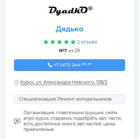
Дядько
2 отзыва
№7
из 29
+7 (471) 244-60-44
+7 (471) 244-**-**
Курск, ул. Александра Невского, 13В/2
Специализация: Ремонт холодильников
Организация. главтехконструкция, сейм
агро курск, стараюсь подобрать зап. части,
есть достаточно много зап частей, цены
приемлемые.