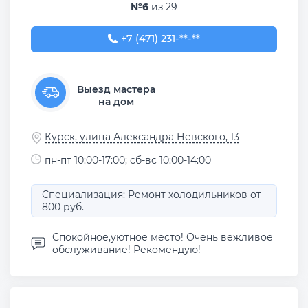
№6
из 29
+7 (471) 231-18-51
+7 (471) 231-**-**
Выезд мастера
на дом
Курск, улица Александра Невского, 13
пн-пт 10:00-17:00; сб-вс 10:00-14:00
Специализация: Ремонт холодильников от
800 руб.
Спокойное,уютное место! Очень вежливое
обслуживание! Рекомендую!