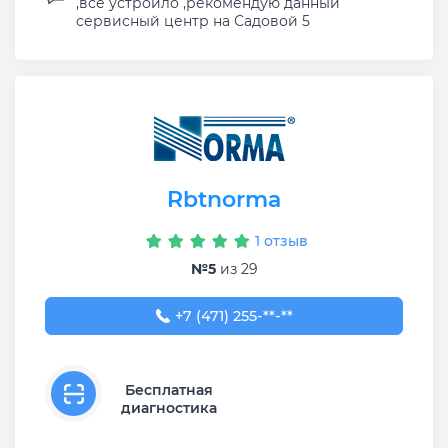
,все устроило ,рекомендую данный
сервисный центр на Садовой 5
Rbtnorma
1 отзыв
№5
из 29
+7 (471) 255-04-66
+7 (471) 255-**-**
Бесплатная
диагностика