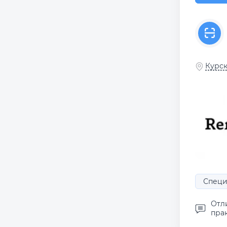
Курск
Специ
Отл
пра