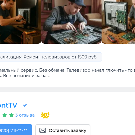
ализация: Ремонт телевизоров от 1500 руб.
альный сервис. Без обмана. Телевизор начал глючить - то в
. Все починили за час.
ntTV
3 отзыва
920) 711-67-37
920) 711-**-**
Оставить заявку