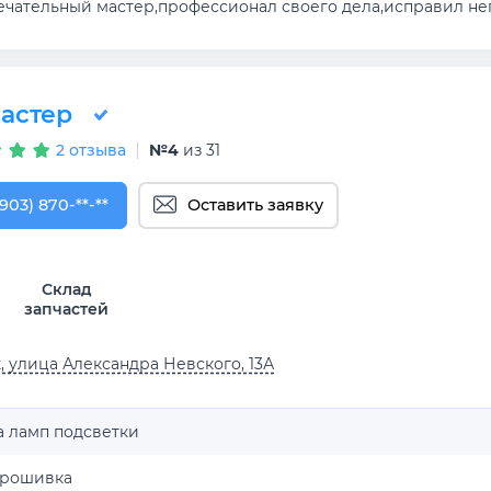
ечательный мастер,профессионал своего дела,исправил неп
астер
2 отзыва
№4
из 31
903) 870-27-76
(903) 870-**-**
Оставить заявку
Склад
запчастей
, улица Александра Невского, 13А
а ламп подсветки
рошивка