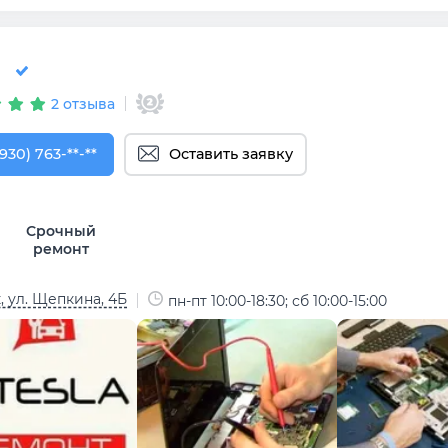
2 отзыва
930) 763-52-42
(930) 763-**-**
Оставить заявку
Срочный
ремонт
, ул. Щепкина, 4Б
пн-пт 10:00-18:30; сб 10:00-15:00