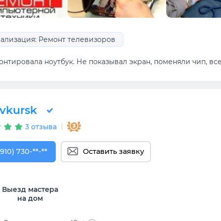
ализация: Ремонт телевизоров
нтировала ноутбук. Не показывал экран, поменяли чип, все
vkursk
3 отзыва
910) 730-28-47
(910) 730-**-**
Оставить заявку
Выезд мастера
на дом