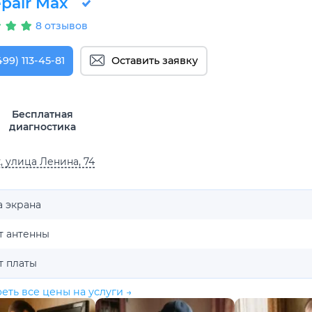
pair Max
8 отзывов
499) 113-45-81
Оставить заявку
Бесплатная
диагностика
, улица Ленина, 74
а экрана
т антенны
т платы
еть все цены на услуги →