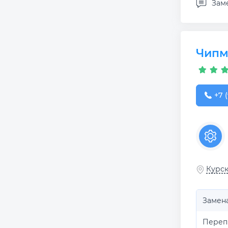
Зам
Чипм
+7 (
+7 
Курск
Замен
Переп