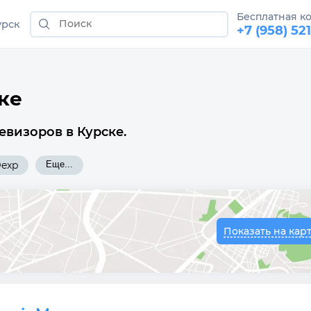
Бесплатная к
урск
+7 (958) 52
ке
евизоров в Курске.
exp
Еще...
Показать на кар