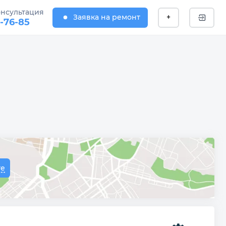
онсультация
Заявка на ремонт
+
1-76-85
те