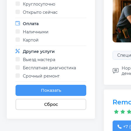
Круглосуточно
Открыто сейчас
Оплата
Наличными
Картой
Другие услуги
Специ
Выезд мастера
Бесплатная диагностика
Норм
день
Срочный ремонт
Показать
Remo
Сброс
+7 (
+7 (