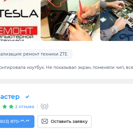
ализация: ремонт техники ZTE
нтировала ноутбук. Не показывал экран, поменяли чип, все
астер
2 отзыва
903) 870-27-76
(903) 870-**-**
Оставить заявку