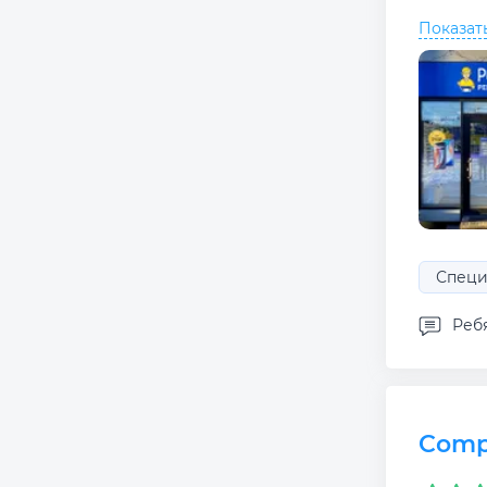
Показат
Специ
Реб
Comp