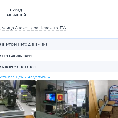
Склад
запчастей
, улица Александра Невского, 13А
а внутреннего динамика
 гнезда зарядки
а разъёма питания
еть все цены на услуги →