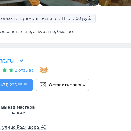
ализация: ремонт техники ZTE от 300 руб.
фессионально, аккуратно, быстро.
t.ru
2 отзыва
471) 225-00-54
(471) 225-**-**
Оставить заявку
Выезд мастера
на дом
, улица Радищева, 40