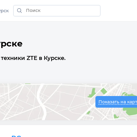
урск
урске
техники ZTE в Курске.
Показать на кар