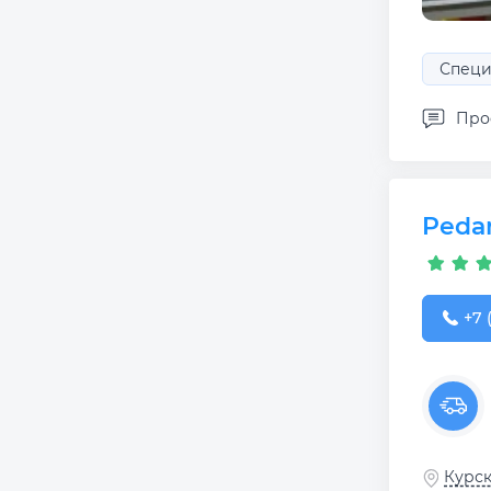
Специ
Про
Pedan
+7 (
+7 
Курск