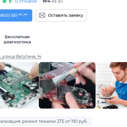
12 отзывов
№4
из 30
800) 551-74-09
(800) 551-**-**
Оставить заявку
Бесплатная
диагностика
, улица Ватутина, 14
ализация: ремонт техники ZTE от 190 руб.