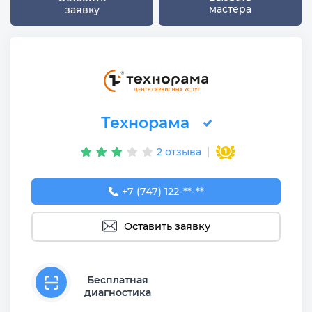
мастера
заявку
Технорама
2 отзыва
+7 (747) 122-00-28
+7 (747) 122-**-**
Оставить заявку
Бесплатная
диагностика