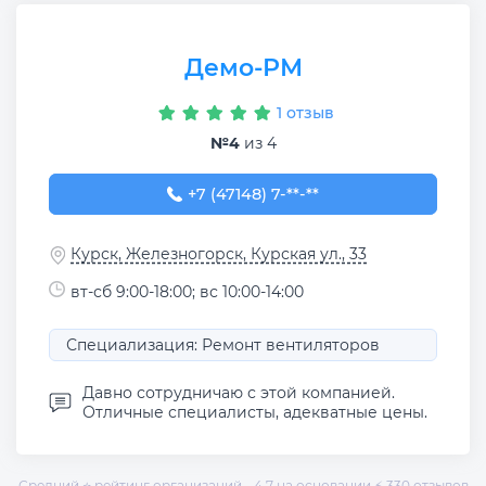
Демо-РМ
1 отзыв
№4
из 4
+7 (47148) 7-69-69
+7 (47148) 7-**-**
Курск, Железногорск, Курская ул., 33
вт-сб 9:00-18:00; вс 10:00-14:00
Специализация: Ремонт вентиляторов
Давно сотрудничаю с этой компанией.
Отличные специалисты, адекватные цены.
Средний ⭐ рейтинг организаций - 4.7 на основании ⚡ 330 отзывов